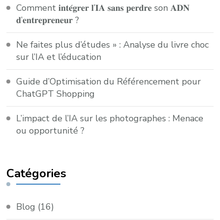
Comment 𝐢𝐧𝐭𝐞́𝐠𝐫𝐞𝐫 𝐥’𝐈𝐀 𝐬𝐚𝐧𝐬 𝐩𝐞𝐫𝐝𝐫𝐞 son 𝐀𝐃𝐍
𝐝’𝐞𝐧𝐭𝐫𝐞𝐩𝐫𝐞𝐧𝐞𝐮𝐫 ?
Ne faites plus d’études » : Analyse du livre choc
sur l’IA et l’éducation
Guide d’Optimisation du Référencement pour
ChatGPT Shopping
L’impact de l’IA sur les photographes : Menace
ou opportunité ?
Catégories
Blog
(16)