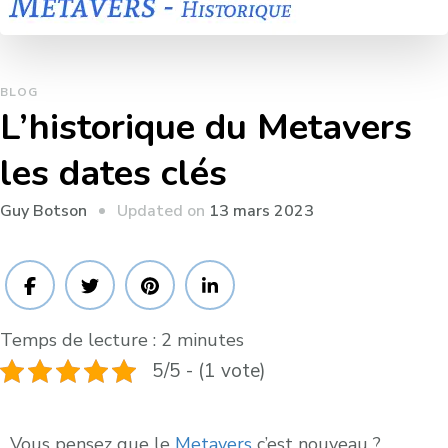
BLOG
L’historique du Metavers
les dates clés
Updated on
13 mars 2023
Guy Botson
Temps de lecture :
2
minutes
5/5 - (1 vote)
Vous pensez que le
Metavers
c’est nouveau ?